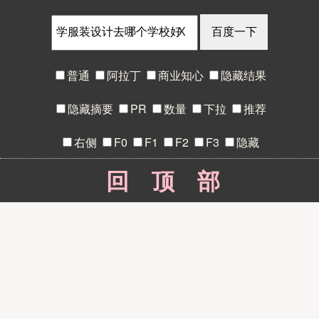
X
普通
阿拉丁
商业知心
隐藏结果
隐藏摘要
PR
数量
下拉
推荐
右侧
F0
F1
F2
F3
隐藏
回顶部